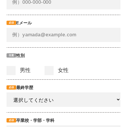
Eメール
必須
性別
任意
男性
女性
最終学歴
必須
卒業校・学部・学科
必須