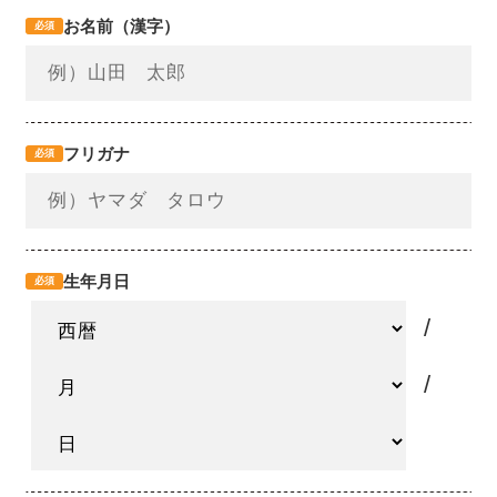
お名前（漢字）
必須
フリガナ
必須
生年月日
必須
/
/