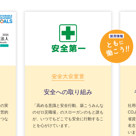
安全大会宣言
る
安全への取り組み
会の実
「高める意識と安全行動、築こうみんな
社用
経営的
のゼロ災職場」のスローガンのもと誰も
CO
につな
が、いつでもどこでも安全に行動するこ
省資
とを心がけています。
名古
いま